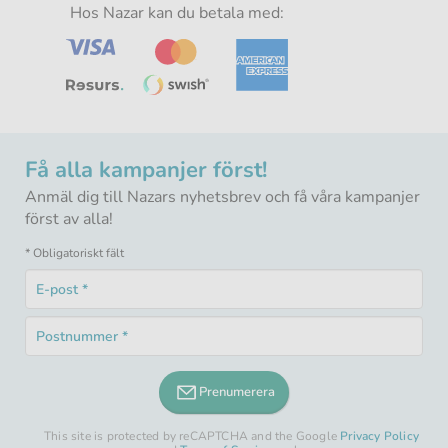
-
Hos Nazar kan du betala med:
-
-
-
Få alla kampanjer först!
Anmäl dig till Nazars nyhetsbrev och få våra kampanjer
först av alla!
* Obligatoriskt fält
E-
post
Obligatoriskt
*
Postnummer
fält
Obligatoriskt
*
fält
Prenumerera
This site is protected by reCAPTCHA and the Google
Privacy Policy