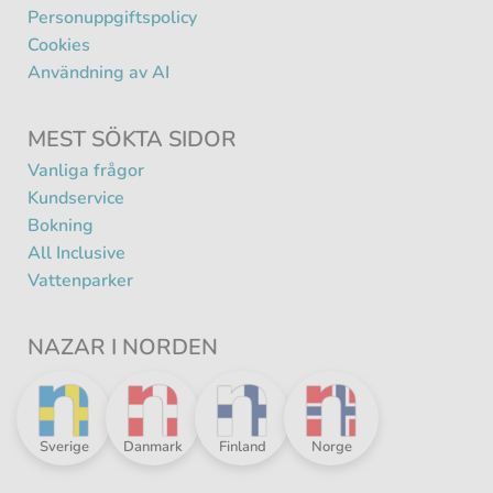
Personuppgiftspolicy
Cookies
Användning av AI
MEST SÖKTA SIDOR
Vanliga frågor
Kundservice
Bokning
All Inclusive
Vattenparker
NAZAR I NORDEN
Nazar
Nazar
Nazar
Nazar
Sverige
Danmark
Finland
Norge
i
i
i
i
norden
norden
norden
norden