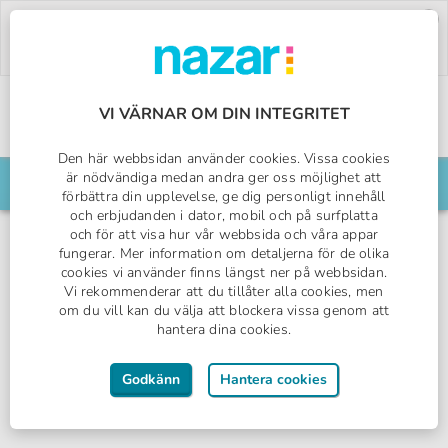
Deal of the Week:
500:- rabatt på Pegasos
World!
Använd koden:
PW26.
Boka nu »
VI VÄRNAR OM DIN INTEGRITET
Sveriges All Inclusive-specialist
Den här webbsidan använder cookies. Vissa cookies
Nazar logotyp
Köpenhamn
(Kastrup) -
Alla destinationer
är nödvändiga medan andra ger oss möjlighet att
Ändra
2025-10-18
7 Dagar
2 Vuxna
0 Barn
förbättra din upplevelse, ge dig personligt innehåll
och erbjudanden i dator, mobil och på surfplatta
och för att visa hur vår webbsida och våra appar
fungerar. Mer information om detaljerna för de olika
cookies vi använder finns längst ner på webbsidan.
1
2
3
4
5
Vi rekommenderar att du tillåter alla cookies, men
om du vill kan du välja att blockera vissa genom att
hantera dina cookies.
23 aug
24 aug
17 sep
söndag
måndag
torsdag
Godkänn
Hantera cookies
Från
Från
Från
17 196:-
14 996:-
20 800:-
fr.
fr.
fr.
2 Vuxna, 0 Barn
2 Vuxna, 0 Barn
2 Vuxna, 0 Barn