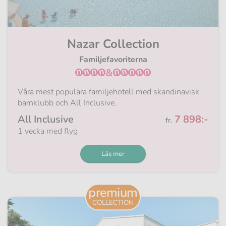
Nazar Collection
Familjefavoriterna
&
Våra mest populära familjehotell med skandinavisk
barnklubb och All Inclusive.
Från
All Inclusive
7 898:-
fr.
1 vecka med flyg
Läs mer
premium
COLLECTION