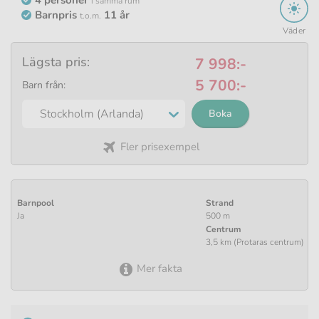
i samma rum
Barnpris
11 år
t.o.m.
Väder
Lägsta pris:
7 998:-
5 700:-
Barn från:
Boka
Fler prisexempel
Barnpool
Strand
Ja
500 m
Centrum
3,5 km (Protaras centrum)
Mer fakta