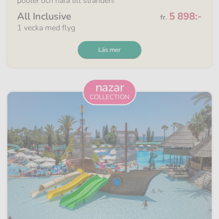
pooler och nära till stranden!
Från
All Inclusive
5 898:-
fr.
1 vecka med flyg
Läs mer
nazar
COLLECTION