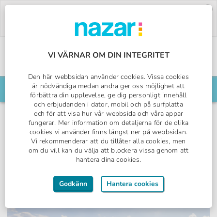
Deal of the Week:
500:- rabatt på Pegasos
World!
Använd koden:
PW26.
Boka nu »
VI VÄRNAR OM DIN INTEGRITET
Sveriges All Inclusive-specialist
Den här webbsidan använder cookies. Vissa cookies
Nazar logotyp
är nödvändiga medan andra ger oss möjlighet att
Sök din resa här
förbättra din upplevelse, ge dig personligt innehåll
och erbjudanden i dator, mobil och på surfplatta
och för att visa hur vår webbsida och våra appar
fungerar. Mer information om detaljerna för de olika
cookies vi använder finns längst ner på webbsidan.
Fig Tree Bay, Cypern
Vi rekommenderar att du tillåter alla cookies, men
om du vill kan du välja att blockera vissa genom att
Papantonia Hotel
hantera dina cookies.
VALUE COLLECTION
Godkänn
Hantera cookies
All Inclusive