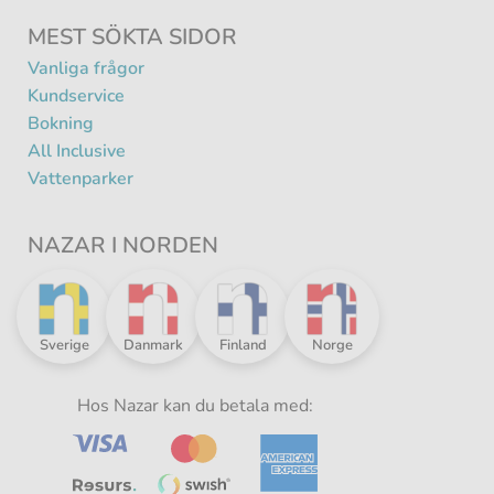
MEST SÖKTA SIDOR
Vanliga frågor
Kundservice
Bokning
All Inclusive
Vattenparker
NAZAR I NORDEN
Nazar
Nazar
Nazar
Nazar
Sverige
Danmark
Finland
Norge
i
i
i
i
norden
norden
norden
norden
-
Hos Nazar kan du betala med:
-
-
-