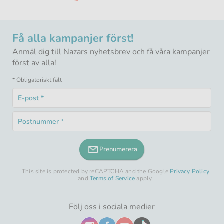
Få alla kampanjer först!
Anmäl dig till Nazars nyhetsbrev och få våra kampanjer
först av alla!
* Obligatoriskt fält
E-
post
Obligatoriskt
*
Postnummer
fält
Obligatoriskt
*
fält
Prenumerera
This site is protected by reCAPTCHA and the Google
Privacy Policy
and
Terms of Service
apply.
Följ oss i sociala medier