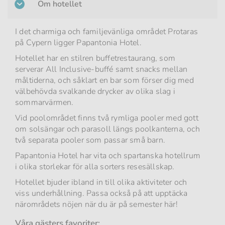
Om hotellet
I det charmiga och familjevänliga området Protaras
på Cypern ligger Papantonia Hotel.
Hotellet har en stilren buffetrestaurang, som
serverar All Inclusive-buffé samt snacks mellan
måltiderna, och såklart en bar som förser dig med
välbehövda svalkande drycker av olika slag i
sommarvärmen.
Vid poolområdet finns två rymliga pooler med gott
om solsängar och parasoll längs poolkanterna, och
två separata pooler som passar små barn.
Papantonia Hotel har vita och spartanska hotellrum
i olika storlekar för alla sorters resesällskap.
Hotellet bjuder ibland in till olika aktiviteter och
viss underhållning. Passa också på att upptäcka
närområdets nöjen när du är på semester här!
Våra gästers favoriter: