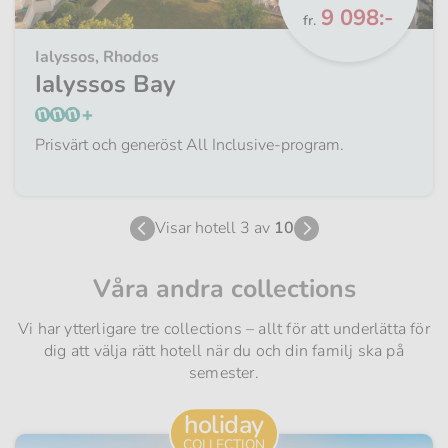
Från
9 098:-
fr.
Ialyssos, Rhodos
Ialyssos Bay
Prisvärt och generöst All Inclusive-program.
Visar hotell 3 av
10
Våra andra collections
Vi har ytterligare tre collections – allt för att underlätta för
dig att välja rätt hotell när du och din familj ska på
semester.
holiday
COLLECTION