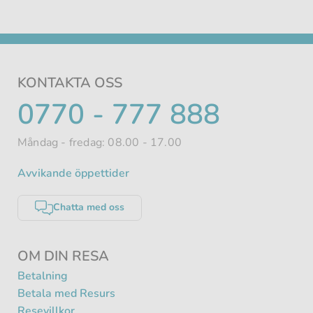
KONTAKTA OSS
TELEFONNUMMER
0770 - 777 888
Måndag - fredag: 08.00 - 17.00
Avvikande öppettider
Chatta med oss
OM DIN RESA
Betalning
Betala med Resurs
Resevillkor