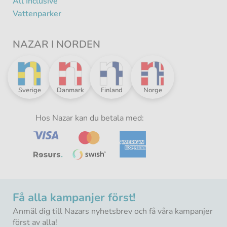
All Inclusive
Vattenparker
NAZAR I NORDEN
Nazar
Nazar
Nazar
Nazar
Sverige
Danmark
Finland
Norge
i
i
i
i
norden
norden
norden
norden
-
Hos Nazar kan du betala med:
-
-
-
Få alla kampanjer först!
Anmäl dig till Nazars nyhetsbrev och få våra kampanjer
först av alla!