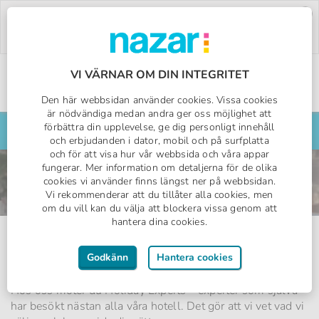
Deal of the Week:
500:- rabatt på Pegasos
World!
Använd koden:
PW26.
Boka nu »
VI VÄRNAR OM DIN INTEGRITET
Den här webbsidan använder cookies. Vissa cookies
Sveriges All Inclusive-specialist
Nazar logotyp
är nödvändiga medan andra ger oss möjlighet att
förbättra din upplevelse, ge dig personligt innehåll
Sök din resa här
och erbjudanden i dator, mobil och på surfplatta
och för att visa hur vår webbsida och våra appar
fungerar. Mer information om detaljerna för de olika
cookies vi använder finns längst ner på webbsidan.
Vi rekommenderar att du tillåter alla cookies, men
om du vill kan du välja att blockera vissa genom att
hantera dina cookies.
Kontakta oss
Godkänn
Hantera cookies
Vi hjälper dig hela vägen till din drömresa
Hos oss möter du Holiday Experts – experter som själva
har besökt nästan alla våra hotell. Det gör att vi vet vad vi