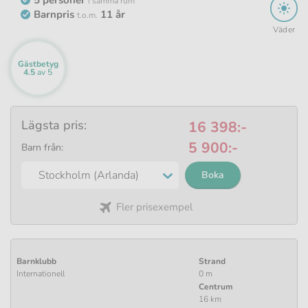
i samma rum
Barnpris
11 år
t.o.m.
Väder
Gästbetyg
4.5
av 5
Baserat
på
63
svar
Lägsta pris:
16 398:-
5 900:-
Barn från:
Boka
Fler prisexempel
Barnklubb
Strand
Internationell
0 m
Centrum
16 km