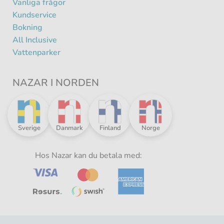
Vanliga frågor
Kundservice
Bokning
All Inclusive
Vattenparker
NAZAR I NORDEN
Nazar
Nazar
Nazar
Nazar
Sverige
Danmark
Finland
Norge
i
i
i
i
norden
norden
norden
norden
-
Hos Nazar kan du betala med:
-
-
-