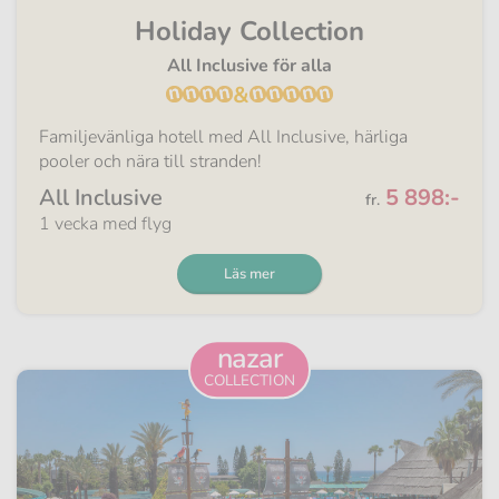
Holiday Collection
All Inclusive för alla
&
Familjevänliga hotell med All Inclusive, härliga
pooler och nära till stranden!
Från
All Inclusive
5 898:-
fr.
1 vecka med flyg
Läs mer
nazar
COLLECTION