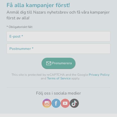
Få alla kampanjer först!
Anmäl dig till Nazars nyhetsbrev och få våra kampanjer
först av alla!
* Obligatoriskt fält
E-
post
Obligatoriskt
*
Postnummer
fält
Obligatoriskt
*
fält
Prenumerera
This site is protected by reCAPTCHA and the Google
Privacy Policy
and
Terms of Service
apply.
Följ oss i sociala medier