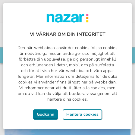
Deal of the Week:
500:- rabatt på Pegasos
World!
Använd koden:
PW26.
Boka nu »
VI VÄRNAR OM DIN INTEGRITET
Sveriges All Inclusive-specialist
Den här webbsidan använder cookies. Vissa cookies
Nazar logotyp
är nödvändiga medan andra ger oss möjlighet att
Sök din resa här
förbättra din upplevelse, ge dig personligt innehåll
och erbjudanden i dator, mobil och på surfplatta
och för att visa hur vår webbsida och våra appar
fungerar. Mer information om detaljerna för de olika
cookies vi använder finns längst ner på webbsidan.
Lara/Antalya, Turkiet
Vi rekommenderar att du tillåter alla cookies, men
om du vill kan du välja att blockera vissa genom att
Delphin Be Resort
hantera dina cookies.
PREMIUM COLLECTION
Godkänn
Hantera cookies
All Inclusive