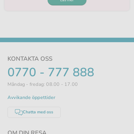
Läs mer
KONTAKTA OSS
TELEFONNUMMER
0770 - 777 888
Måndag - fredag: 08.00 - 17.00
Avvikande öppettider
Chatta med oss
OM DIN RESA