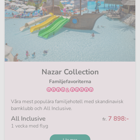
Nazar Collection
Familjefavoriterna
&
Våra mest populära familjehotell med skandinavisk
barnklubb och All Inclusive.
Från
All Inclusive
7 898:-
fr.
1 vecka med flyg