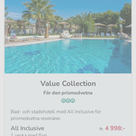
Value Collection
För den prismedvetna
Bad- och stadshotell med All Inclusive för
prismedvetna resenärer.
Från
All Inclusive
4 998:-
fr.
1 vecka med flyg