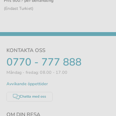
Pris 500:-
per behandling
(Endast Turkiet)
KONTAKTA OSS
TELEFONNUMMER
0770 - 777 888
Måndag - fredag: 08.00 - 17.00
Avvikande öppettider
Chatta med oss
OM DIN RESA