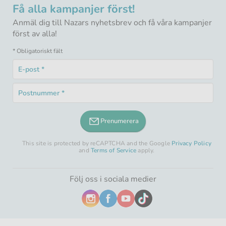
Få alla kampanjer först!
Anmäl dig till Nazars nyhetsbrev och få våra kampanjer
först av alla!
* Obligatoriskt fält
E-
post
Obligatoriskt
*
Postnummer
fält
Obligatoriskt
*
fält
Prenumerera
This site is protected by reCAPTCHA and the Google
Privacy Policy
and
Terms of Service
apply.
Följ oss i sociala medier