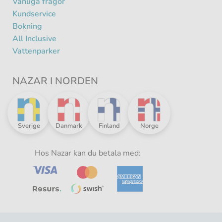
Vanliga frågor
Kundservice
Bokning
All Inclusive
Vattenparker
NAZAR I NORDEN
Nazar
Nazar
Nazar
Nazar
Sverige
Danmark
Finland
Norge
i
i
i
i
norden
norden
norden
norden
-
Hos Nazar kan du betala med:
-
-
-