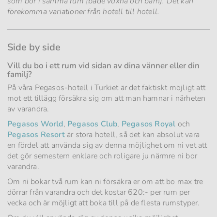
som bor i samma rum (både vuxna och barn). Det kan
förekomma variationer från hotell till hotell.
Side by side
Vill du bo i ett rum vid sidan av dina vänner eller din
familj?
På våra Pegasos-hotell i Turkiet är det faktiskt möjligt att
mot ett tillägg försäkra sig om att man hamnar i närheten
av varandra.
Pegasos World
,
Pegasos Club
,
Pegasos Royal
och
Pegasos Resort
är stora hotell, så det kan absolut vara
en fördel att använda sig av denna möjlighet om ni vet att
det gör semestern enklare och roligare ju närmre ni bor
varandra.
Om ni bokar två rum kan ni försäkra er om att bo max tre
dörrar från varandra och det kostar 620:- per rum per
vecka och är möjligt att boka till på de flesta rumstyper.