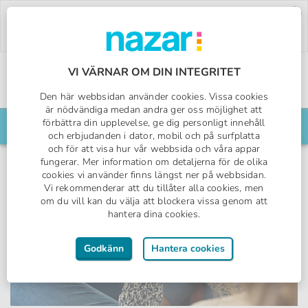
Deal of the Week:
500:- rabatt på Pegasos
World!
Använd koden:
PW26.
Boka nu »
VI VÄRNAR OM DIN INTEGRITET
Den här webbsidan använder cookies. Vissa cookies
Sveriges All Inclusive-specialist
Nazar logotyp
är nödvändiga medan andra ger oss möjlighet att
förbättra din upplevelse, ge dig personligt innehåll
Sök din resa här
och erbjudanden i dator, mobil och på surfplatta
och för att visa hur vår webbsida och våra appar
fungerar. Mer information om detaljerna för de olika
cookies vi använder finns längst ner på webbsidan.
Vi rekommenderar att du tillåter alla cookies, men
om du vill kan du välja att blockera vissa genom att
hantera dina cookies.
Godkänn
Hantera cookies