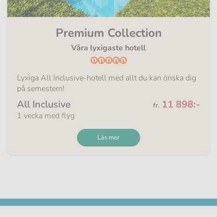
Premium Collection
Våra lyxigaste hotell
Lyxiga All Inclusive-hotell med allt du kan önska dig
på semestern!
Från
All Inclusive
11 898:-
fr.
1 vecka med flyg
Läs mer