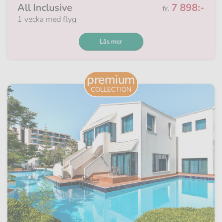
Från
All Inclusive
7 898:-
fr.
1 vecka med flyg
Läs mer
premium
COLLECTION