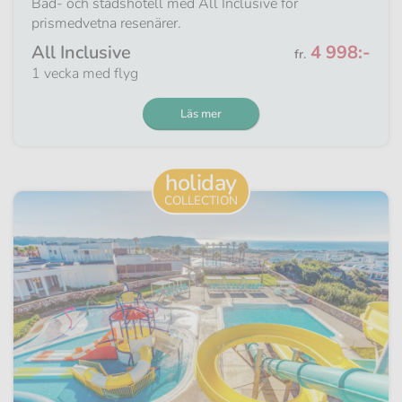
Bad- och stadshotell med All Inclusive för
prismedvetna resenärer.
Från
All Inclusive
4 998:-
fr.
1 vecka med flyg
Läs mer
holiday
COLLECTION