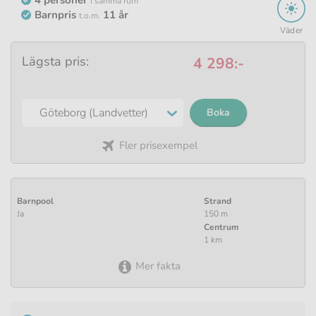
i samma rum
Barnpris
11 år
t.o.m.
Väder
Lägsta pris:
4 298:-
Boka
Fler prisexempel
Barnpool
Strand
Ja
150 m
Centrum
1 km
Mer fakta