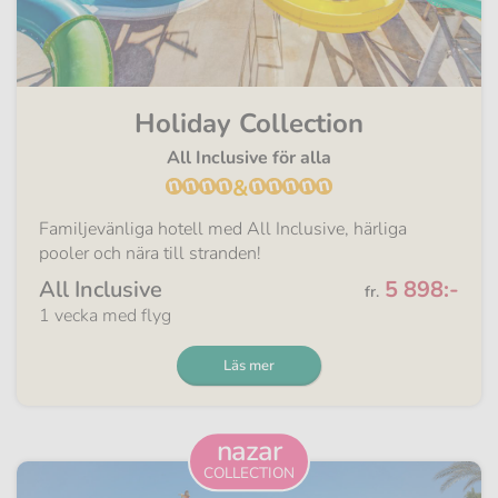
Holiday Collection
All Inclusive för alla
&
Familjevänliga hotell med All Inclusive, härliga
pooler och nära till stranden!
Från
All Inclusive
5 898:-
fr.
1 vecka med flyg
Läs mer
nazar
COLLECTION