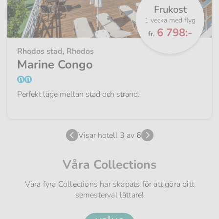
Frukost
1 vecka med flyg
Från
6 798:-
fr.
Rhodos stad, Rhodos
Marine Congo
Perfekt läge mellan stad och strand.
Visar hotell 3 av
6
Våra Collections
Våra fyra Collections har skapats för att göra ditt
semesterval lättare!