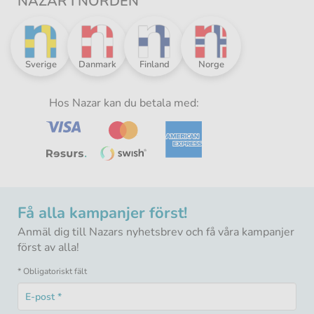
NAZAR I NORDEN
Nazar
Nazar
Nazar
Nazar
Sverige
Danmark
Finland
Norge
i
i
i
i
norden
norden
norden
norden
-
Hos Nazar kan du betala med:
-
-
-
Få alla kampanjer först!
Anmäl dig till Nazars nyhetsbrev och få våra kampanjer
först av alla!
* Obligatoriskt fält
E-
post