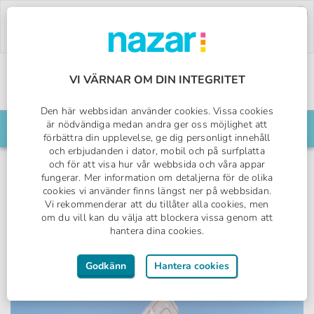
Deal of the Week:
500:- rabatt på Pegasos
World!
Använd koden:
PW26.
Boka nu »
VI VÄRNAR OM DIN INTEGRITET
Sveriges All Inclusive-specialist
Den här webbsidan använder cookies. Vissa cookies
Nazar logotyp
är nödvändiga medan andra ger oss möjlighet att
Sök din resa här
förbättra din upplevelse, ge dig personligt innehåll
och erbjudanden i dator, mobil och på surfplatta
och för att visa hur vår webbsida och våra appar
fungerar. Mer information om detaljerna för de olika
cookies vi använder finns längst ner på webbsidan.
Alanya, Turkiet
Vi rekommenderar att du tillåter alla cookies, men
om du vill kan du välja att blockera vissa genom att
Kleopatra Icaria Apart
hantera dina cookies.
Godkänn
Hantera cookies
Frukost