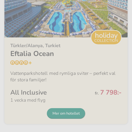
holiday
COLLECTION
Türkler/Alanya, Turkiet
Eftalia Ocean
Vattenparkshotell med rymliga sviter – perfekt val
för stora familjer!
Från
All Inclusive
7 798:-
fr.
1 vecka med flyg
Mer om hotellet