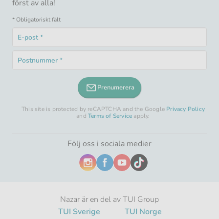
först av alla!
* Obligatoriskt fält
E-
post
Obligatoriskt
*
Postnummer
fält
Obligatoriskt
*
fält
Prenumerera
This site is protected by reCAPTCHA and the Google
Privacy Policy
and
Terms of Service
apply.
Följ oss i sociala medier
Nazar är en del av TUI Group
TUI Sverige
TUI Norge