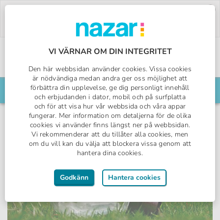
Deal of the Week:
500:- rabatt på Pegasos
World!
Använd koden:
PW26.
Boka nu »
VI VÄRNAR OM DIN INTEGRITET
Den här webbsidan använder cookies. Vissa cookies
Sveriges All Inclusive-specialist
Nazar logotyp
är nödvändiga medan andra ger oss möjlighet att
förbättra din upplevelse, ge dig personligt innehåll
Sök din resa här
och erbjudanden i dator, mobil och på surfplatta
och för att visa hur vår webbsida och våra appar
fungerar. Mer information om detaljerna för de olika
cookies vi använder finns längst ner på webbsidan.
Vi rekommenderar att du tillåter alla cookies, men
om du vill kan du välja att blockera vissa genom att
hantera dina cookies.
Godkänn
Hantera cookies