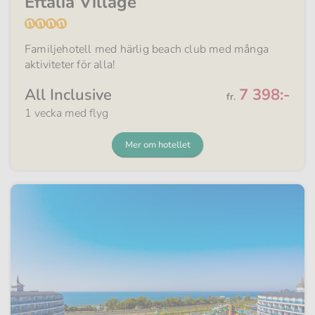
Eftalia Village
Familjehotell med härlig beach club med många
aktiviteter för alla!
Från
All Inclusive
7 398:-
fr.
1 vecka med flyg
Mer om hotellet