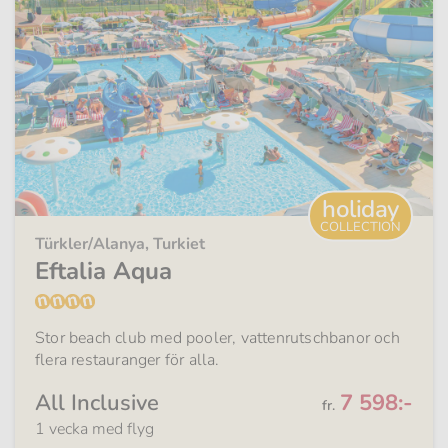
holiday
COLLECTION
Türkler/Alanya, Turkiet
Eftalia Aqua
Stor beach club med pooler, vattenrutschbanor och
flera restauranger för alla.
Från
All Inclusive
7 598:-
fr.
1 vecka med flyg