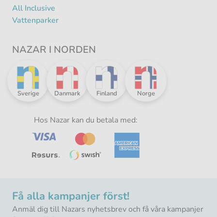
All Inclusive
Vattenparker
NAZAR I NORDEN
Nazar
Nazar
Nazar
Nazar
Sverige
Danmark
Finland
Norge
i
i
i
i
norden
norden
norden
norden
-
Hos Nazar kan du betala med:
-
-
-
Få alla kampanjer först!
Anmäl dig till Nazars nyhetsbrev och få våra kampanjer