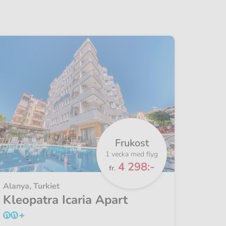
Frukost
1 vecka med flyg
Från
4 298:-
fr.
Alanya, Turkiet
Rhodos
Kleopatra Icaria Apart
Mari