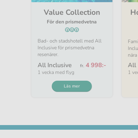
Value Collection
Ho
För den prismedvetna
Bad- och stadshotell med All
Fami
Inclusive för prismedvetna
Incl
resenärer.
nära 
Från
All Inclusive
4 998:-
All
fr.
1 vecka med flyg
1 ve
Läs mer