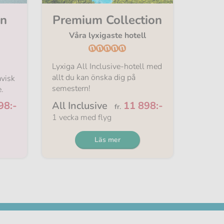
on
Premium Collection
Våra lyxigaste hotell
Lyxiga All Inclusive-hotell med
allt du kan önska dig på
avisk
semestern!
.
Från
98:-
All Inclusive
11 898:-
fr.
1 vecka med flyg
Läs mer