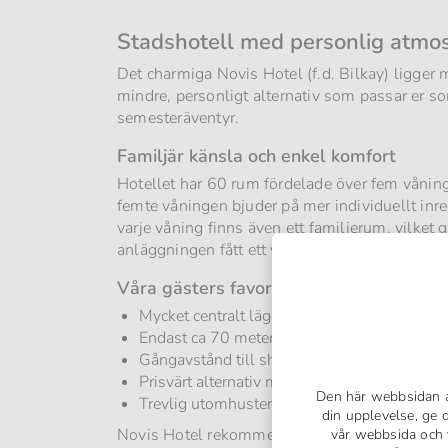
Stadshotell med personlig atmosfä
Det charmiga Novis Hotel (f.d. Bilkay) ligger 
mindre, personligt alternativ som passar er s
semesteräventyr.
Familjär känsla och enkel komfort
Hotellet har 60 rum fördelade över fem våning
femte våningen bjuder på mer individuellt in
varje våning finns även ett familjerum, vilket
anläggningen fått ett välkommet lyft
Våra gästers favoriter:
Mycket centralt läge i Alanya
Endast ca 70 meter till Kleopatrastranden
Gångavstånd till shopping, restauranger och
Prisvärt alternativ med enkel standard
Den här webbsidan a
Trevlig utomhusterrass och bar
din upplevelse, ge d
Novis Hotel rekommenderas till vuxna och par 
vår webbsida och v