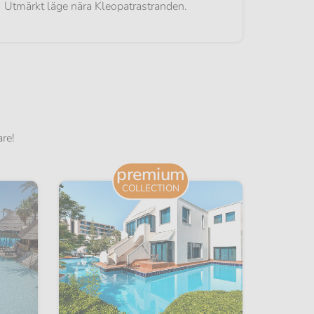
Utmärkt läge nära Kleopatrastranden.
Perfekt
are!
premium
COLLECTION