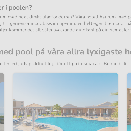
r i poolen?
lrum med pool direkt utanför dörren? Våra hotell har rum med p
ång till gemensam pool, swim up-rum, en helt egen liten pool på
äljer kommer det att sätta svalkande guldkant på din semesterr
ed pool på våra allra lyxigaste h
ellen erbjuds praktfull logi för riktiga finsmakare. Bo med stil