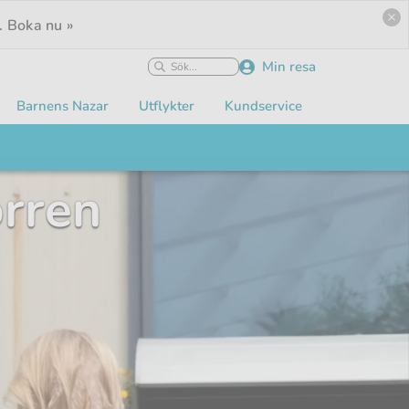
.
Boka nu »
Min resa
Barnens Nazar
Utflykter
Kundservice
örren