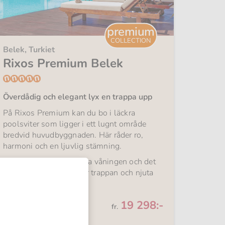
premium
COLLECTION
Belek, Turkiet
Rixos Premium Belek
Överdådig och elegant lyx en trappa upp
På Rixos Premium kan du bo i läckra
poolsviter som ligger i ett lugnt område
bredvid huvudbyggnaden. Här råder ro,
harmoni och en ljuvlig stämning.
Rummen ligger på andra våningen och det
är bara att hoppa ner för trappan och njuta
av poolen.
Från
All Inclusive
19 298:-
fr.
1 vecka med flyg