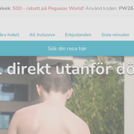
 Week:
500:- rabatt på Pegasos World!
Använd koden:
PW26
åra hotell
All Inclusive
Erbjudanden
Sista minuten
Sök din resa här
 direkt utanför d