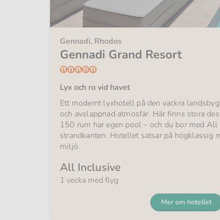
Gennadi, Rhodos
Gennadi Grand Resort
Lyx och ro vid havet
Ett modernt lyxhotell på den vackra landsby
och avslappnad atmosfär. Här finns stora des
150 rum har egen pool – och du bor med All I
strandkanten. Hotellet satsar på högklassig m
miljö.
All Inclusive
1 vecka med flyg
Mer om hotellet