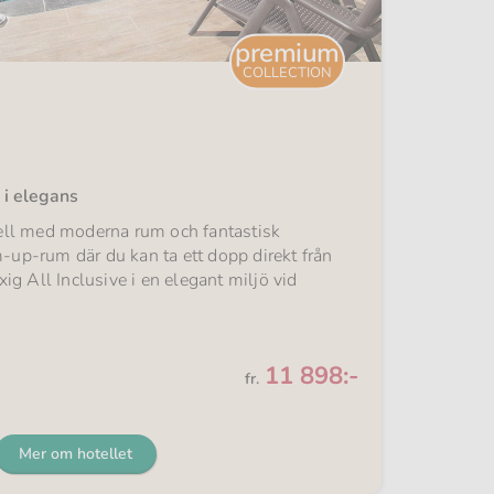
premium
COLLECTION
 i elegans
tell med moderna rum och fantastisk
-up-rum där du kan ta ett dopp direkt från
xig All Inclusive i en elegant miljö vid
Från
11 898:-
fr.
Mer om hotellet