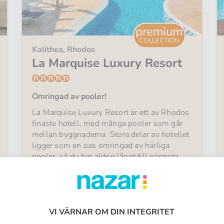
premium
COLLECTION
Kalithea, Rhodos
La Marquise Luxury Resort
Omringad av pooler!
La Marquise Luxury Resort är ett av Rhodos
finaste hotell, med många pooler som går
mellan byggnaderna. Stora delar av hotellet
ligger som en oas omringad av härliga
pooler, så du har aldrig långt till närmsta
dopp! Varför inte slå på stort och boka en
svit med helt egen pool?
Från
All Inclusive
14 300:-
fr.
VI VÄRNAR OM DIN INTEGRITET
1 vecka med flyg