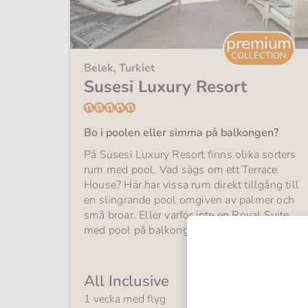
premium
COLLECTION
Belek, Turkiet
Susesi Luxury Resort
Bo i poolen eller simma på balkongen?
På Susesi Luxury Resort finns olika sorters
rum med pool. Vad sägs om ett Terrace
House? Här har vissa rum direkt tillgång till
en slingrande pool omgiven av palmer och
små broar. Eller varför inte en Royal Suite
med pool på balkongen?
Från
All Inclusive
15 298:-
fr.
1 vecka med flyg