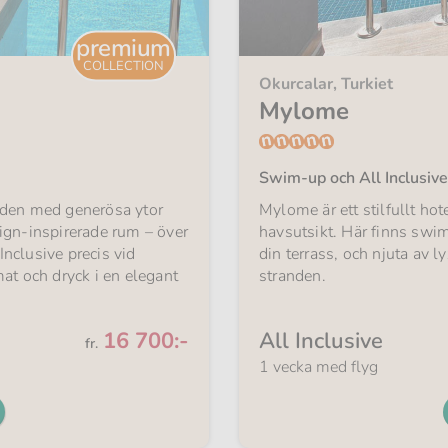
premium
COLLECTION
Okurcalar, Turkiet
Mylome
Swim-up och All Inclusive
gden med generösa ytor
Mylome är ett stilfullt ho
ign-inspirerade rum – över
havsutsikt. Här finns swim
nclusive precis vid
din terrass, och njuta av ly
at och dryck i en elegant
stranden.
Från
16 700:-
All Inclusive
fr.
1 vecka med flyg