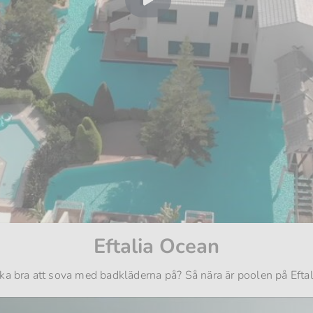
Play
Video
Eftalia Ocean
ka bra att sova med badkläderna på? Så nära är poolen på Efta